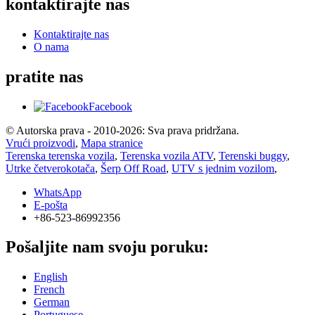
kontaktirajte nas
Kontaktirajte nas
O nama
pratite nas
Facebook
© Autorska prava - 2010-2026: Sva prava pridržana.
Vrući proizvodi
,
Mapa stranice
Terenska terenska vozila
,
Terenska vozila ATV
,
Terenski buggy
,
Utrke četverokotača
,
Šerp Off Road
,
UTV s jednim vozilom
,
WhatsApp
E-pošta
+86-523-86992356
Pošaljite nam svoju poruku:
English
French
German
Portuguese