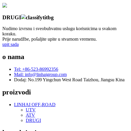
DRUGI
Nudimo izvrsnu i sveobuhvatnu uslugu korisnicima u svakom
koraku.
Prije narudžbe, pošaljite upite u stvarnom vremenu.
upit sada
o nama
Tel: +86-523-86992356
Mail: info@linhaigroup.com
Dodaj: No.199 Yingchun West Road Taizhou, Jiangsu Kina
proizvodi
LINHAI OFF-ROAD
UTV
ATV
DRUGI