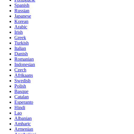
Spanish
Russian
Japanese
Korean
Arabic
Irish
Greek
Turkish
Italian
Danish
Romanian
Indonesian
Czech
Afrikaans
Swedish
Polish
Basque
Catalan
Esperanto
Hindi
Lao
Albanian
Amharic
Armenian