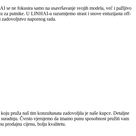
e ne fokusira samo na usavršavanje svojih modela, već i pažljivo
nju za putnike. U LINHAI-u razumijemo strast i snove entuzijasta off-
i zadovoljstvo napornog rada.
 koju pruža naš tim konzultanata zadovoljila je naše kupce. Detaljne
nu suradnju. Čvrsto vjerujemo da imamo punu sposobnost pružiti vam
u prodajnu cijenu, bolju kvalitetu.