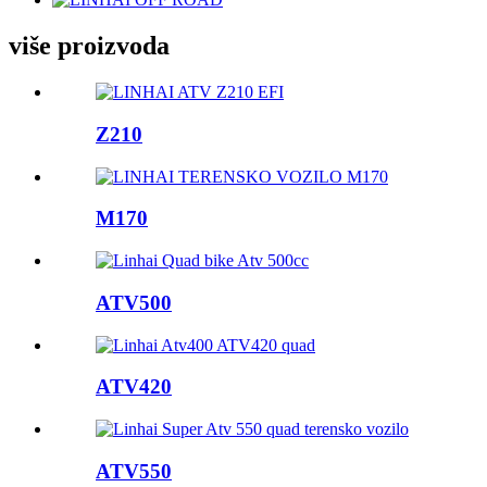
više proizvoda
Z210
M170
ATV500
ATV420
ATV550