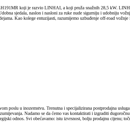
91MR koji je razvio LINHAI, a koji pruža snažnih 28,5 kW. LINHAI s
 Udobna sjedala, naslon i nasloni za ruke nude sigurniju i udobniju vož
dejama. Kao kolege entuzijasti, razumijemo uzbuđenje off-road vožnje 
vom poslu u inozemstvu. Trenutna i specijalizirana postprodajna usluga
razumijevanja. Nadamo se da ćemo vas kontaktirati i izgraditi dugoroč
gijski odnos. Svi obećavamo: istu izvrsnost, bolju prodajnu cijenu; točn