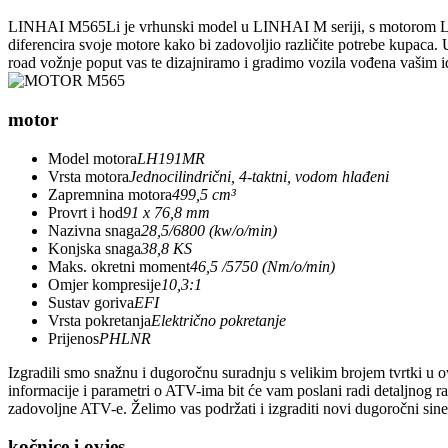
LINHAI M565Li je vrhunski model u LINHAI M seriji, s motorom LH1
diferencira svoje motore kako bi zadovoljio različite potrebe kupaca.
road vožnje poput vas te dizajniramo i gradimo vozila vođena vašim i
motor
Model motora
LH191MR
Vrsta motora
Jednocilindrični, 4-taktni, vodom hlađeni
Zapremnina motora
499,5 cm³
Provrt i hod
91 x 76,8 mm
Nazivna snaga
28,5/6800 (kw/o/min)
Konjska snaga
38,8 KS
Maks. okretni moment
46,5 /5750 (Nm/o/min)
Omjer kompresije
10,3:1
Sustav goriva
EFI
Vrsta pokretanja
Električno pokretanje
Prijenos
PHLNR
Izgradili smo snažnu i dugoročnu suradnju s velikim brojem tvrtki u o
informacije i parametri o ATV-ima bit će vam poslani radi detaljnog 
zadovoljne ATV-e. Želimo vas podržati i izgraditi novi dugoročni siner
kočnice i ovjes