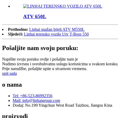
ATV 650L
Prethodno:
Linhai snažan bijeli ATV M550L
Sljedeći:
Linhai terensko vozilo Utv T-Boss 550
Pošaljite nam svoju poruku:
Napišite svoju poruku ovdje i pošaljite nam je
Nudimo izvrsnu i sveobuhvatnu uslugu korisnicima u svakom koraku
Prije narudžbe, pošaljite upite u stvarnom vremenu.
upit sada
o nama
Tel: +86-523-86992356
Mail: info@linhaigroup.com
Dodaj: No.199 Yingchun West Road Taizhou, Jiangsu Kina
proizvodi