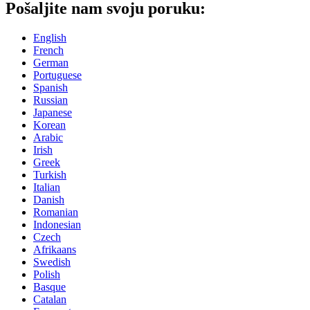
Pošaljite nam svoju poruku:
English
French
German
Portuguese
Spanish
Russian
Japanese
Korean
Arabic
Irish
Greek
Turkish
Italian
Danish
Romanian
Indonesian
Czech
Afrikaans
Swedish
Polish
Basque
Catalan