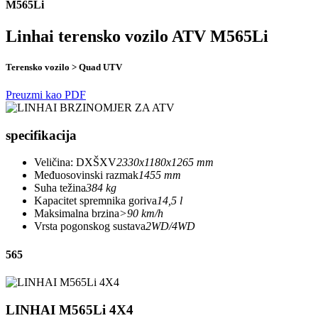
M565Li
Linhai terensko vozilo ATV M565Li
Terensko vozilo > Quad UTV
Preuzmi kao PDF
specifikacija
Veličina: DXŠXV
2330x1180x1265 mm
Međuosovinski razmak
1455 mm
Suha težina
384 kg
Kapacitet spremnika goriva
14,5 l
Maksimalna brzina
>90 km/h
Vrsta pogonskog sustava
2WD/4WD
565
LINHAI M565Li 4X4