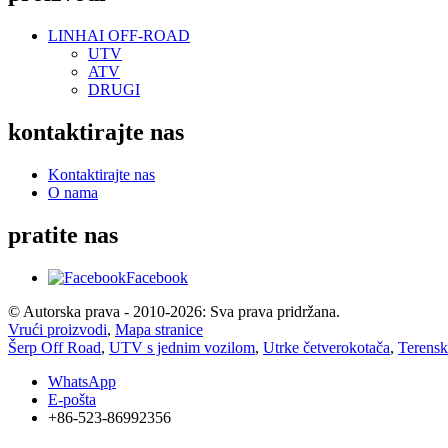
LINHAI OFF-ROAD
UTV
ATV
DRUGI
kontaktirajte nas
Kontaktirajte nas
O nama
pratite nas
Facebook
© Autorska prava - 2010-2026: Sva prava pridržana.
Vrući proizvodi
,
Mapa stranice
Šerp Off Road
,
UTV s jednim vozilom
,
Utrke četverokotača
,
Terensk
WhatsApp
E-pošta
+86-523-86992356